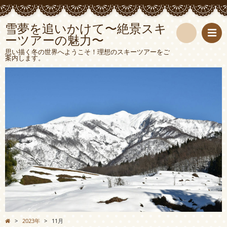
雪夢を追いかけて〜絶景スキ
ーツアーの魅力〜
検
思い描く冬の世界へようこそ！理想のスキーツアーをご
案内します。
索
>
2023年
>
11月