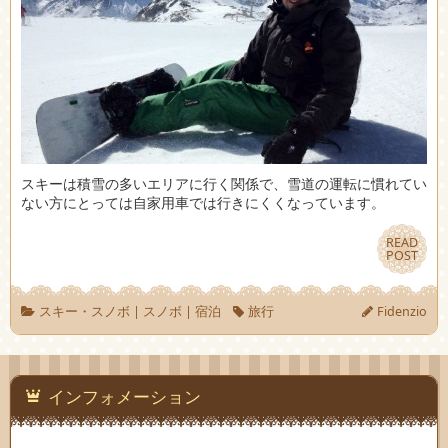
スキーは積雪の多いエリアに行く関係で、雪道の運転に慣れてい
ない方にとっては自家用車では行きにくくなっています。
READ
READ
POST
POST
スキー・スノボ
|
スノボ
|
宿泊
旅行
Fidenzio
インフォメーション