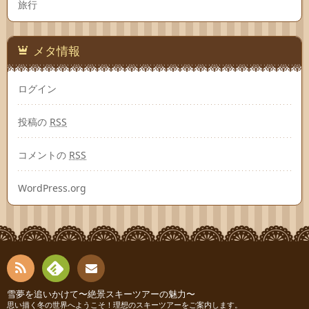
旅行
メタ情報
ログイン
投稿の
RSS
コメントの
RSS
WordPress.org
RSS
Fee
雪夢を追いかけて〜絶景スキーツアーの魅力〜
お問
思い描く冬の世界へようこそ！理想のスキーツアーをご案内します。