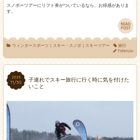
スノボーツアーにリフト券がついているなら、お得感がありま
す。
READ
READ
POST
POST
ウィンタースポーツ
|
スキー・スノボ
|
スキーツアー
旅行
Fidenzio
2023
2023
子連れでスキー旅行に行く時に気を付けた
11/30
11/30
いこと